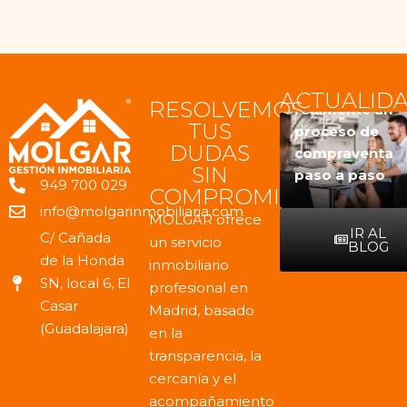
Antes de
vender o
comprar una
Qué tener en
vivienda,
Cómo es
ACTUALID
RESOLVEMOS
cuenta antes
conviene
realmente un
TUS
de vender
hacerse
proceso de
DUDAS
una vivienda
estas
compraventa
SIN
en Madrid
preguntas
paso a paso
949 700 029
COMPROMISO
info@molgarinmobiliaria.com
MOLGAR ofrece
IR AL
C/ Cañada
un servicio
BLOG
de la Honda
inmobiliario
SN, local 6, El
profesional en
Casar
Madrid, basado
(Guadalajara)
en la
transparencia, la
cercanía y el
acompañamiento