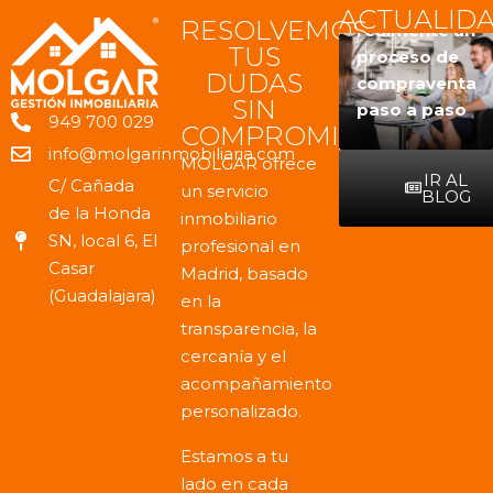
Qué tener en
vivienda,
Cómo es
ACTUALID
RESOLVEMOS
cuenta antes
conviene
realmente un
TUS
de vender
hacerse
proceso de
DUDAS
una vivienda
estas
compraventa
SIN
en Madrid
preguntas
paso a paso
949 700 029
COMPROMISO
info@molgarinmobiliaria.com
MOLGAR ofrece
IR AL
C/ Cañada
un servicio
BLOG
de la Honda
inmobiliario
SN, local 6, El
profesional en
Casar
Madrid, basado
(Guadalajara)
en la
transparencia, la
cercanía y el
acompañamiento
personalizado.
Estamos a tu
lado en cada