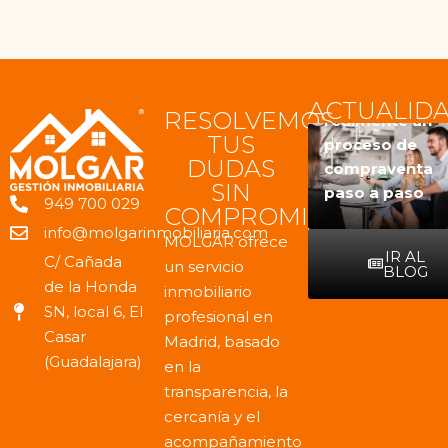
Antes de
vender o
comprar una
Qué tener en
vivienda,
Cómo es
ACTUALID
RESOLVEMOS
cuenta antes
conviene
realmente un
TUS
de vender
hacerse
proceso de
DUDAS
una vivienda
estas
compraventa
SIN
en Madrid
preguntas
paso a paso
949 700 029
COMPROMISO
info@molgarinmobiliaria.com
MOLGAR ofrece
IR AL
C/ Cañada
un servicio
BLOG
de la Honda
inmobiliario
SN, local 6, El
profesional en
Casar
Madrid, basado
(Guadalajara)
en la
transparencia, la
cercanía y el
acompañamiento