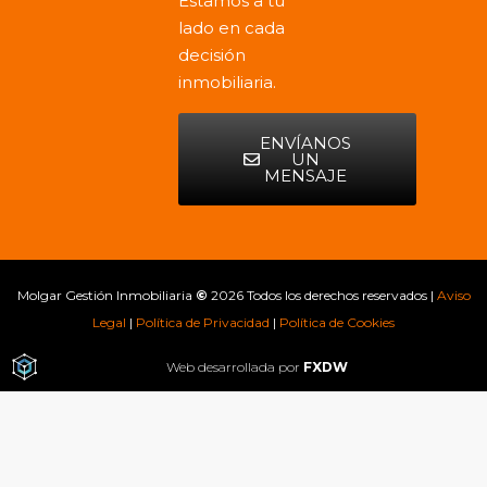
Estamos a tu
lado en cada
decisión
inmobiliaria.
ENVÍANOS
UN
MENSAJE
Molgar Gestión Inmobiliaria
©
2026 Todos los derechos reservados |
Aviso
Legal
|
Política de Privacidad
|
Política de Cookies
Web desarrollada por
FXDW