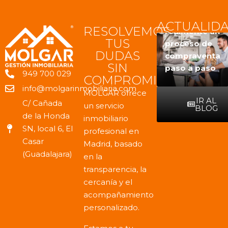
comprar una
Qué tener en
vivienda,
Cómo es
ACTUALID
RESOLVEMOS
cuenta antes
conviene
realmente un
TUS
de vender
hacerse
proceso de
DUDAS
una vivienda
estas
compraventa
SIN
en Madrid
preguntas
paso a paso
949 700 029
COMPROMISO
info@molgarinmobiliaria.com
MOLGAR ofrece
IR AL
C/ Cañada
un servicio
BLOG
de la Honda
inmobiliario
SN, local 6, El
profesional en
Casar
Madrid, basado
(Guadalajara)
en la
transparencia, la
cercanía y el
acompañamiento
personalizado.