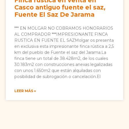
Finca rústica en venta en
Casco antiguo fuente el saz,
Fuente El Saz De Jarama
*** EN MOLGAR NO COBRAMOS HONORARIOS
AL COMPRADOR ***IMPRESIONANTE FINCA
RUSTICA EN FUENTE EL SAZMolgar os presenta
en exclusiva esta impresionante finca rústica a 2,5
km del pueblo de Fuente el saz del Jarama.La
finca tiene un total de 38.428m2, de los cuales
30.183m2 con construcciones anexas legalizadas
con unos 1.650m2 que están alquiladas con
posibilidad de subrogación o cancelación.El
LEER MÁS »
Antes de
vender o