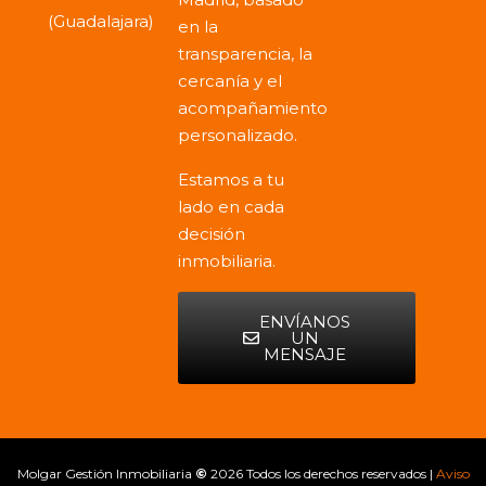
(Guadalajara)
en la
transparencia, la
cercanía y el
acompañamiento
personalizado.
Estamos a tu
lado en cada
decisión
inmobiliaria.
ENVÍANOS
UN
MENSAJE
Molgar Gestión Inmobiliaria
©
2026 Todos los derechos reservados |
Aviso